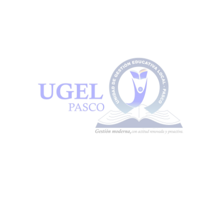
Guarda mi nombre, correo electrónico y web en
este navegador para la próxima vez que comente.
Buscar
Recent Posts
Simulacro Nacional Escolar MultiPeligro de COVID 19
Somos Ganadores de 5 Proyectos